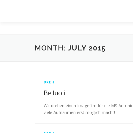
Skip
to
content
MONTH:
JULY 2015
DREH
Bellucci
Wir drehen einen Imagefilm für die MS Antonio
viele Aufnahmen erst möglich macht!