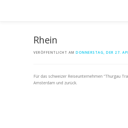
Direkt
zum
Inhalt
Rhein
VERÖFFENTLICHT AM
DONNERSTAG, DER 27. AP
Für das schweizer Reiseunternehmen “Thurgau Trav
Amsterdam und zurück.